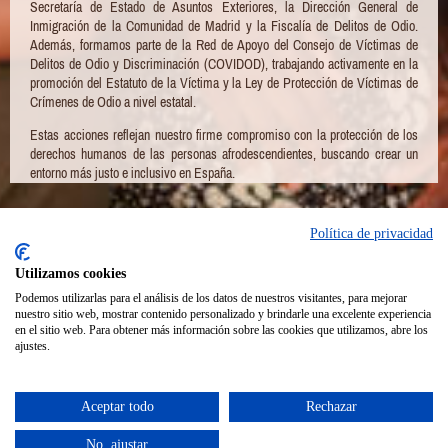
Secretaría de Estado de Asuntos Exteriores, la Dirección General de
Inmigración de la Comunidad de Madrid y la Fiscalía de Delitos de Odio.
Además, formamos parte de la Red de Apoyo del Consejo de Víctimas de
Delitos de Odio y Discriminación (COVIDOD), trabajando activamente en la
promoción del Estatuto de la Víctima y la Ley de Protección de Víctimas de
Crímenes de Odio a nivel estatal.
Estas acciones reflejan nuestro firme compromiso con la protección de los
derechos humanos de las personas afrodescendientes, buscando crear un
entorno más justo e inclusivo en España.
Política de privacidad
Facebook
Utilizamos cookies
Podemos utilizarlas para el análisis de los datos de nuestros visitantes, para mejorar
nuestro sitio web, mostrar contenido personalizado y brindarle una excelente experiencia
en el sitio web. Para obtener más información sobre las cookies que utilizamos, abre los
ajustes.
Aceptar todo
Rechazar
Iniciar sesión
Versión para imprimir
|
Mapa del sitio
© AFROHISPANOS
No, ajustar
Vista Web