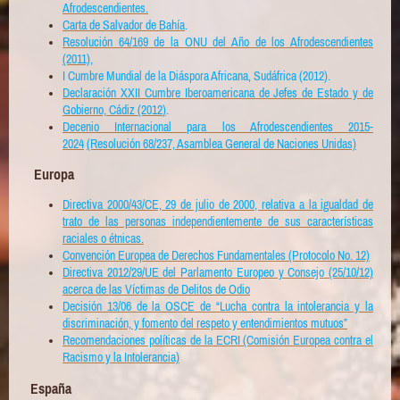
Afrodescendientes.
Carta de Salvador de Bahía
.
Resolución 64/169 de la ONU del Año de los Afrodescendientes
(2011),
I Cumbre Mundial de la Diáspora Africana, Sudáfrica (2012).
Declaración XXII Cumbre Iberoamericana de Jefes de Estado y de
Gobierno, Cádiz (2012
)
.
Decenio Internacional para los Afrodescendientes 2015-
2024
(Resolución 68/237, Asamblea General de Naciones Unidas)
Europa
Directiva 2000/43/CE, 29 de julio de 2000, relativa a la igualdad de
trato de las personas independientemente de sus características
raciales o étnicas.
Convención Europea de Derechos Fundamentales (Protocolo No. 12)
Directiva 2012/29/UE del Parlamento Europeo y Consejo (25/10/12)
acerca de las Víctimas de Delitos de Odio
Decisión 13/06 de la OSCE de “Lucha contra la intolerancia y la
discriminación, y fomento del respeto y entendimientos mutuos”
Recomendaciones políticas de la ECRI (Comisión Europea contra el
Racismo y la Intolerancia)
España